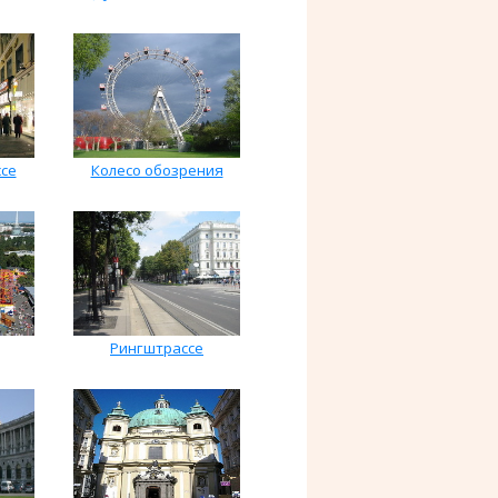
се
Колесо обозрения
Рингштрассе