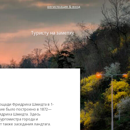
регистрация & вход
Туристу на заметку
лощади Фридриха Шмидта в 1-
ание было построено в 1872—
ридриха Шмидта. Здесь
ургомистра города и
 также заседания ландтага.