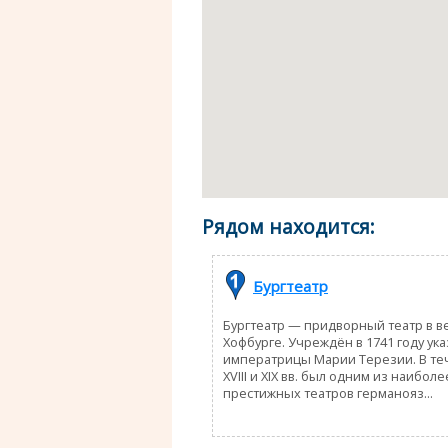
Рядом находится:
Бургтеатр
Бургтеатр — придворный театр в в
Хофбурге. Учреждён в 1741 году ук
императрицы Марии Терезии. В те
XVIII и XIX вв. был одним из наиболе
престижных театров германояз...