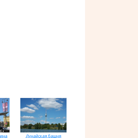
тина
Дунайская башня