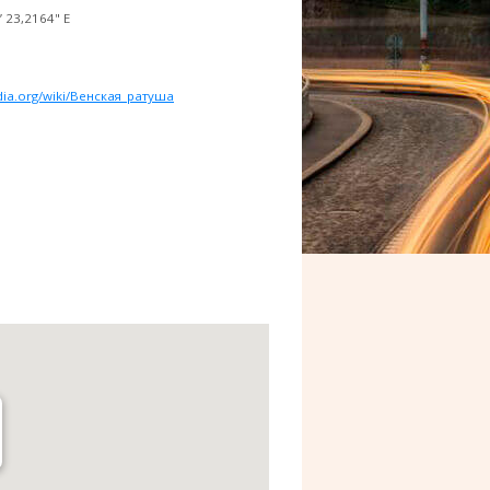
’ 23,2164" E
edia.org/wiki/Венская_ратуша