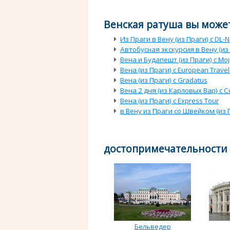
Венская ратуша вы может
Из Праги в Вену (из Праги) с DL-N
Автобусная экскурсия в Вену (из П
Вена и Будапешт (из Праги) с Mo
Вена (из Праги) с European Travel
Вена (из Праги) с Gradatus
Вена 2 дня (из Карловых Вар) с C
Вена (из Праги) с Express Tour
в Вену из Праги со Швейком (из
достопримечательности
Бельведер