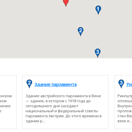
Здание парламента
Ри
енском
Здание австрийского парламента в Вене
Рингштр
азом
— здание, в котором с 1918 года до
опоясы
чение
сегодняшнего дня заседают
Внутрен
е
национальный и федеральный советы
проложе
парламента Австрии. До этого времени в
стен Ве
здании р...
веке и...