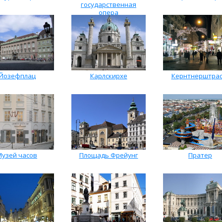
государственная
опера
Йозефплац
Карлскирхе
Кернтнерштрас
Музей часов
Площадь Фрейунг
Пратер