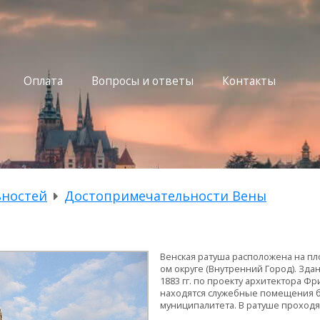
Оплата
Вопросы и ответы
Контакты
ьностей
Достопримечательности Вены
Венская ратуша расположена на п
ом округе (Внутренний Город). Зд
1883 гг. по проекту архитектора Ф
находятся служебные помещения б
муниципалитета. В ратуше проходят