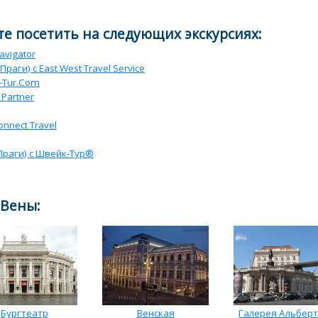
е посетить на следующих экскурсиях:
avigator
раги) с East West Travel Service
j-Tur.Com
 Partner
onnect Travel
 Праги) с Швейк-Тур®
 Вены:
Бургтеатр
Венская
Галерея Альбер