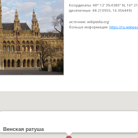
Координаты: 48° 12’ 39,4380" N, 16° 21
(десятичные: 48.210955, 16.356449)
источник: wikipedia.org
больше информации:
https://ru.wikip
:
Венская ратуша