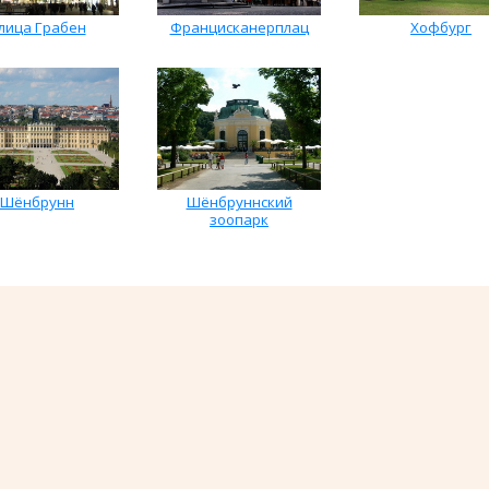
лица Грабен
Францисканерплац
Хофбург
Шёнбрунн
Шёнбруннский
зоопарк