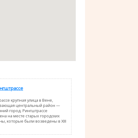
нгштрассе
ассе крупная улица в Вене,
вающая центральный район —
ний город. Рингштрассе
на на месте старых городских
ны, которые были возведены в XIII