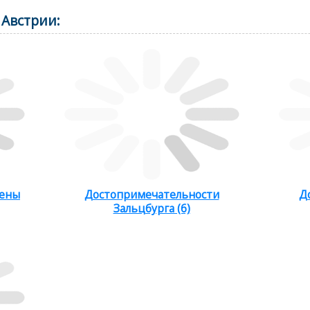
Австрии:
Вены
Достопримечательности
Д
Зальцбурга (6)