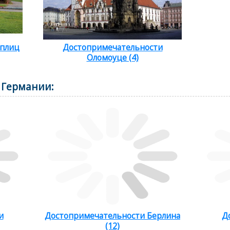
еплиц
Достопримечательности
Оломоуце (4)
 Германии:
и
Достопримечательности Берлина
Д
(12)