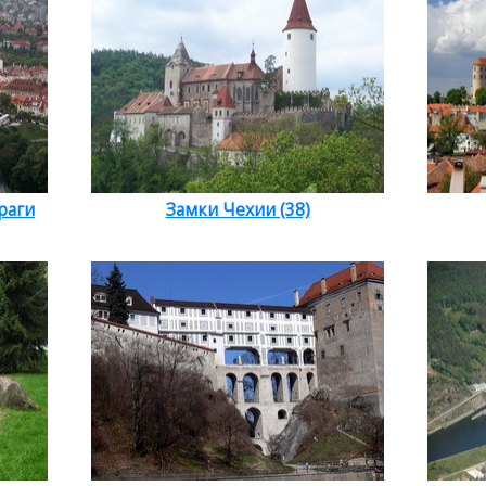
раги
Замки Чехии (38)