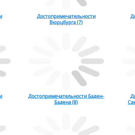
и
Достопримечательности
Д
Вюрцбурга (7)
и
Достопримечательности Баден-
Д
Бадена (8)
Са