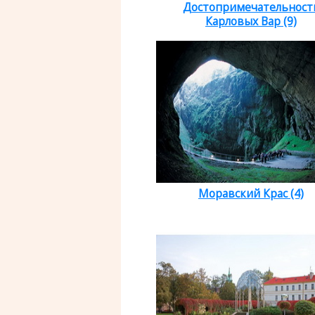
Достопримечательност
Карловых Вар (9)
Моравский Крас (4)