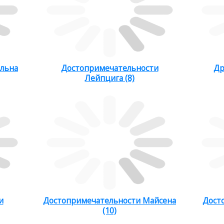
льна
Достопримечательности
Др
Лейпцига (8)
и
Достопримечательности Майсена
Дост
(10)