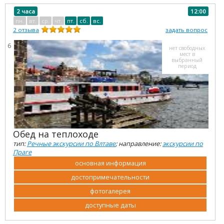
2 часа
12:00
пн.
вт.
ср.
чт.
пт.
сб.
вс.
2
отзыва
задать вопрос
6
нет свободных
мест в
выбранный
период
Обед на теплоходе
тип:
Речные экскурсии по Влтаве
; направление:
экскурсии по
Праге
основная информация
достопримечательности
фотогалерея
доступные даты