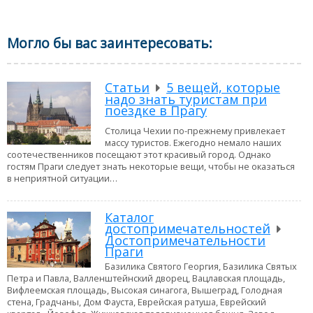
Могло бы вас заинтересовать:
Статьи
5 вещей, которые
надо знать туристам при
поездке в Прагу
Столица Чехии по-прежнему привлекает
массу туристов. Ежегодно немало наших
соотечественников посещают этот красивый город. Однако
гостям Праги следует знать некоторые вещи, чтобы не оказаться
в неприятной ситуации…
Каталог
достопримечательностей
Достопримечательности
Праги
Базилика Святого Георгия, Базилика Святых
Петра и Павла, Валленштейнский дворец, Вацлавская площадь,
Вифлеемская площадь, Высокая синагога, Вышеград, Голодная
стена, Градчаны, Дом Фауста, Еврейская ратуша, Еврейский