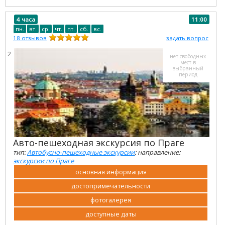
4 часа
11:00
пн.
вт.
ср.
чт.
пт.
сб.
вс.
18
отзывов
задать вопрос
2
нет свободных
мест в
выбранный
период
Авто-пешеходная экскурсия по Праге
тип:
Автобусно-пешеходные экскурсии
; направление:
экскурсии по Праге
основная информация
достопримечательности
фотогалерея
доступные даты