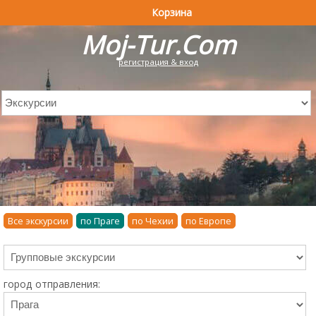
Корзина
Moj-Tur.Com
регистрация & вход
Все экскурсии
по Праге
по Чехии
по Европе
город отправления: