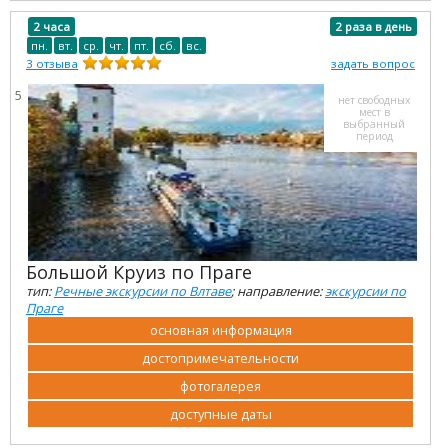
2 часа
2 раза в день
пн.
вт.
ср.
чт.
пт.
сб.
вс.
3
отзыва
задать вопрос
5
нет свободных
мест в
выбранный
период
Большой Круиз по Праге
тип:
Речные экскурсии по Влтаве
; направление:
экскурсии по
Праге
основная информация
достопримечательности
фотогалерея
доступные даты