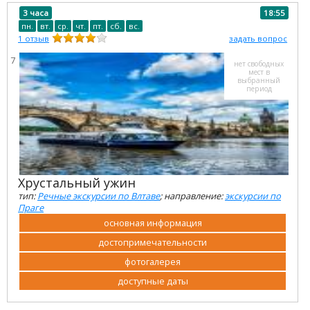
3 часа
18:55
пн.
вт.
ср.
чт.
пт.
сб.
вс.
1
отзыв
задать вопрос
7
нет свободных
мест в
выбранный
период
Хрустальный ужин
тип:
Речные экскурсии по Влтаве
; направление:
экскурсии по
Праге
основная информация
достопримечательности
фотогалерея
доступные даты