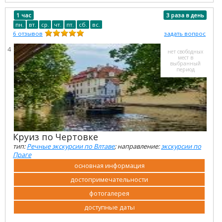
1 час
3 раза в день
пн.
вт.
ср.
чт.
пт.
сб.
вс.
6
отзывов
задать вопрос
4
нет свободных
мест в
выбранный
период
Круиз по Чертовке
тип:
Речные экскурсии по Влтаве
; направление:
экскурсии по
Праге
основная информация
достопримечательности
фотогалерея
доступные даты