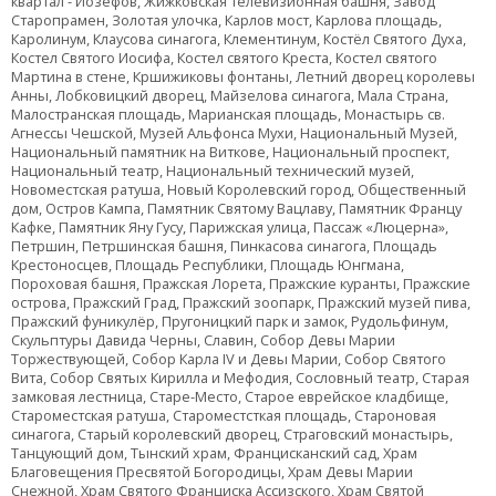
квартал - Йозефов, Жижковская телевизионная башня, Завод
Старопрамен, Золотая улочка, Карлов мост, Карлова площадь,
Каролинум, Клаусова синагога, Клементинум, Костёл Святого Духа,
Костел Святого Иосифа, Костел святого Креста, Костел святого
Мартина в стене, Кршижиковы фонтаны, Летний дворец королевы
Анны, Лобковицкий дворец, Майзелова синагога, Мала Страна,
Малостранская площадь, Марианская площадь, Монастырь св.
Агнессы Чешской, Музей Альфонса Мухи, Национальный Музей,
Национальный памятник на Виткове, Национальный проспект,
Национальный театр, Национальный технический музей,
Новоместская ратуша, Новый Королевский город, Общественный
дом, Остров Кампа, Памятник Святому Вацлаву, Памятник Францу
Кафке, Памятник Яну Гусу, Парижская улица, Пассаж «Люцерна»,
Петршин, Петршинская башня, Пинкасова синагога, Площадь
Крестоносцев, Площадь Республики, Площадь Юнгмана,
Пороховая башня, Пражская Лорета, Пражские куранты, Пражские
острова, Пражский Град, Пражский зоопарк, Пражский музей пива,
Пражский фуникулёр, Пругоницкий парк и замок, Рудольфинум,
Скульптуры Давида Черны, Славин, Собор Девы Марии
Торжествующей, Собор Карла IV и Девы Марии, Собор Святого
Вита, Собор Святых Кирилла и Мефодия, Сословный театр, Старая
замковая лестница, Старе-Место, Старое еврейское кладбище,
Староместская ратуша, Староместсткая площадь, Староновая
синагога, Старый королевский дворец, Страговский монастырь,
Танцующий дом, Тынский храм, Францисканский сад, Храм
Благовещения Пресвятой Богородицы, Храм Девы Марии
Снежной, Храм Святого Франциска Ассизского, Храм Святой