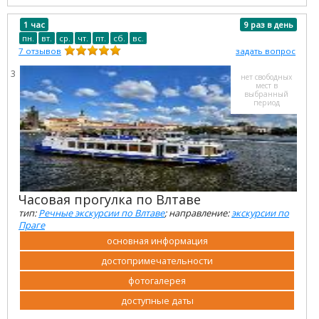
1 час
9 раз в день
пн.
вт.
ср.
чт.
пт.
сб.
вс.
7
отзывов
задать вопрос
3
нет свободных
мест в
выбранный
период
Часовая прогулка по Влтаве
тип:
Речные экскурсии по Влтаве
; направление:
экскурсии по
Праге
основная информация
достопримечательности
фотогалерея
доступные даты