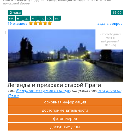
поисковой форме.
2 часа
19:00
пн.
вт.
ср.
чт.
пт.
сб.
вс.
19
отзывов
задать вопрос
1
нет свободных
мест в
выбранный
период
Легенды и призраки старой Праги
тип:
Вечерние экскурсии в городе
; направление:
экскурсии по
Праге
основная информация
достопримечательности
фотогалерея
доступные даты