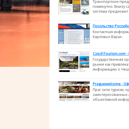
Транспортное пред
поминутно. Внизу с
система предложит 
Посольство Российс
Контактная информа
Карловых Варах.
CzechTourism.com -
Государственная о
рынке как привлека
информацию о Чешс
Praguewelcome - Оф
Праг cити туризм, 
заинтересованных л
объективной информ