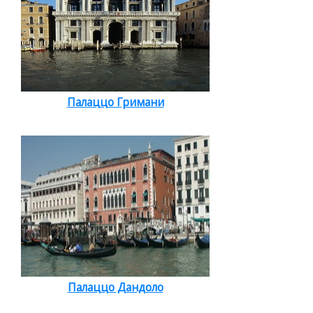
Палаццо Гримани
Палаццо Дандоло