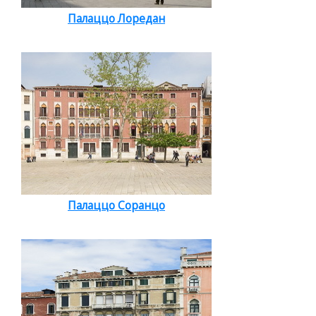
Палаццо Лоредан
Палаццо Соранцо