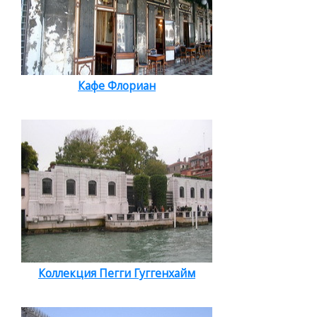
Кафе Флориан
Коллекция Пегги Гуггенхайм