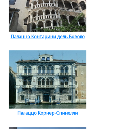
Палаццо Контарини дель Боволо
Палаццо Корнер-Спинелли