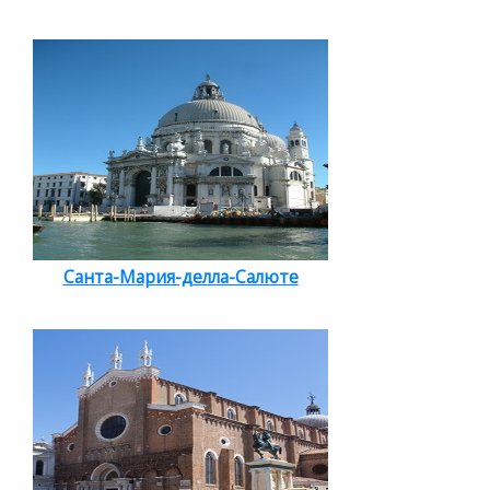
Санта-Мария-делла-Салюте