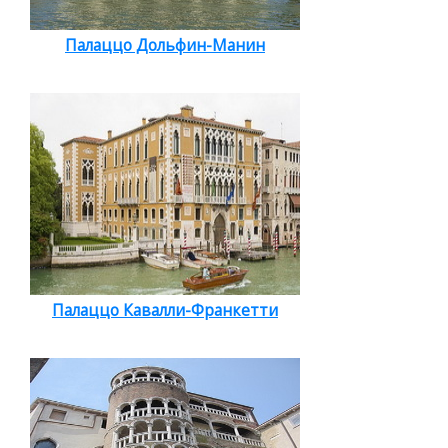
Палаццо Дольфин-Манин
Палаццо Кавалли-Франкетти