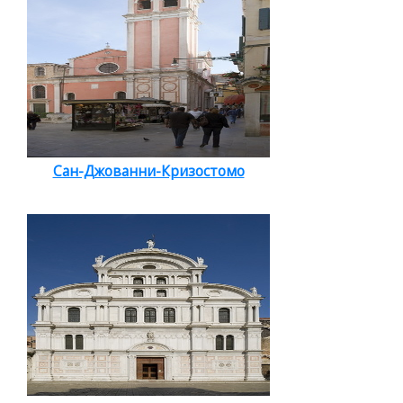
Сан-Джованни-Кризостомо