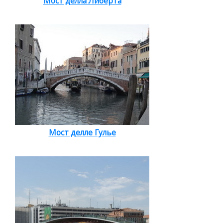
Мост делла Либерта
Мост делле Гулье