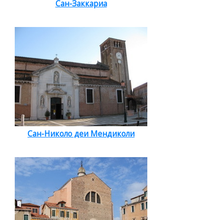
Сан-Заккариа
Сан-Николо деи Мендиколи