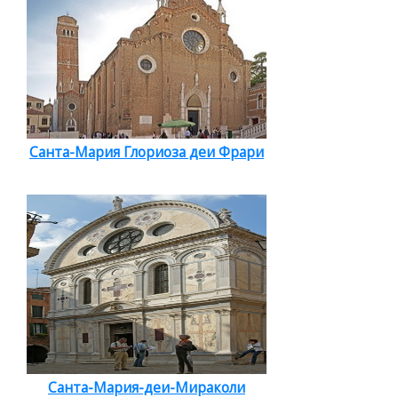
Санта-Мария Глориоза деи Фрари
Санта-Мария-деи-Мираколи