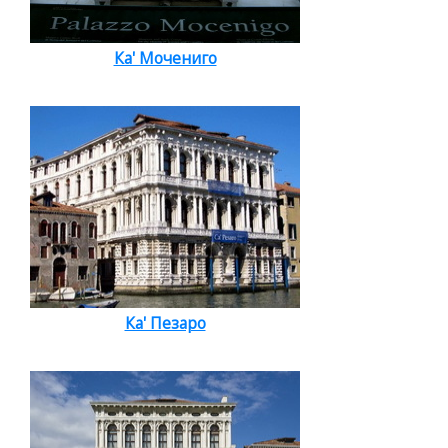
Ка' Мочениго
Ка' Пезаро