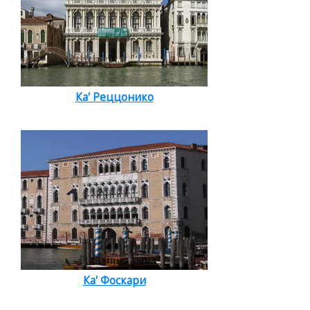
Ка' Реццонико
Ка' Фоскари