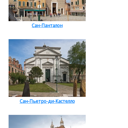
Сан-Панталон
Сан-Пьетро-ди-Кастелло