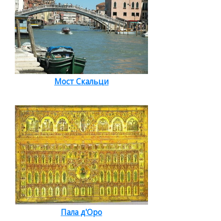
Мост Скальци
Пала д'Оро