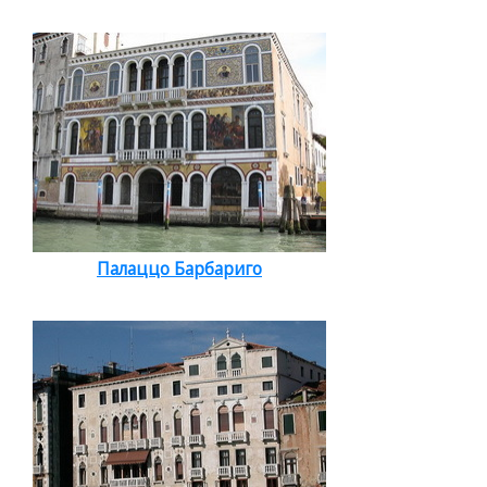
Палаццо Барбариго