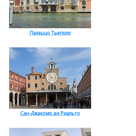
Палаццо Тьеполо
Сан-Джакомо ди Риальто