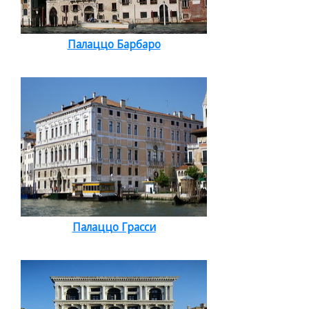
Палаццо Барбаро
Палаццо Грасси