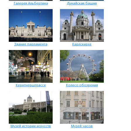
Галерея Альбертина
Дунайская башня
Здание парламента
Карлскирхе
Кернтнерштрассе
Колесо обозрения
Музей истории искусств
Музей часов