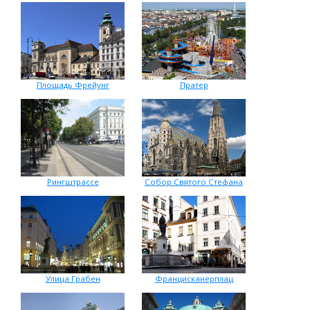
Площадь Фрейунг
Пратер
Рингштрассе
Собор Святого Стефана
Улица Грабен
Францисканерплац