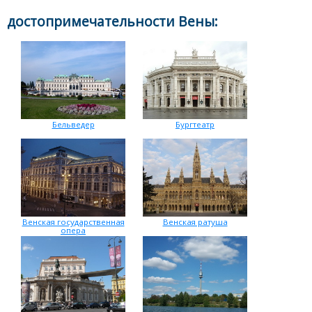
достопримечательности Вены:
Бельведер
Бургтеатр
Венская государственная
Венская ратуша
опера