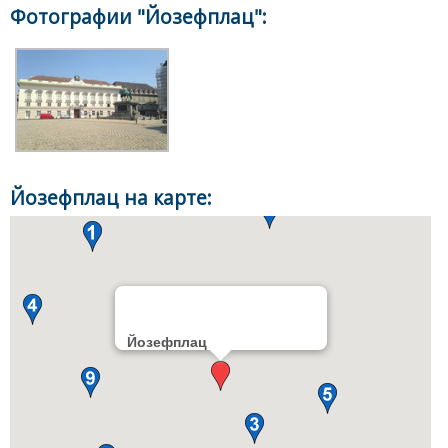
Фотографии "Йозефплац":
Йозефплац на карте:
Йозефплац