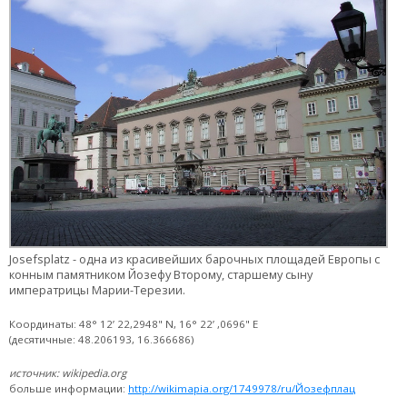
Josefsplatz - одна из красивейших барочных площадей Европы с
конным памятником Йозефу Второму, старшему сыну
императрицы Марии-Терезии.
Координаты: 48° 12’ 22,2948" N, 16° 22’ ,0696" E
(десятичные: 48.206193, 16.366686)
источник: wikipedia.org
больше информации:
http://wikimapia.org/1749978/ru/Йозефплац