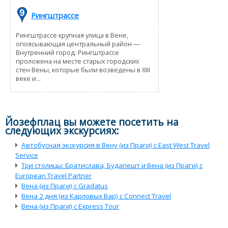
Рингштрассе
Рингштрассе крупная улица в Вене,
опоясывающая центральный район —
Внутренний город. Рингштрассе
проложена на месте старых городских
стен Вены, которые были возведены в XIII
веке и...
Йозефплац вы можете посетить на
следующих экскурсиях:
Автобусная экскурсия в Вену (из Праги) с East West Travel
Service
Три столицы: Братислава, Будапешт и Вена (из Праги) с
European Travel Partner
Вена (из Праги) с Gradatus
Вена 2 дня (из Карловых Вар) с Connect Travel
Вена (из Праги) с Express Tour