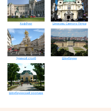
Хофбург
Церковь Святого Петра
Чумной столб
Шёнбрунн
Шёнбруннский зоопарк