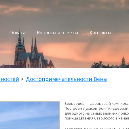
Оплата
Вопросы и ответы
Контакты
ьностей
Достопримечательности Вены
Бельведер — дворцовый комплекс в
Построен Лукасом фон Гильдебран
для одного из самых великих полк
принца Евгения Савойского в начале 
Координаты: 48° 11’ 29,0004" N, 16° 22