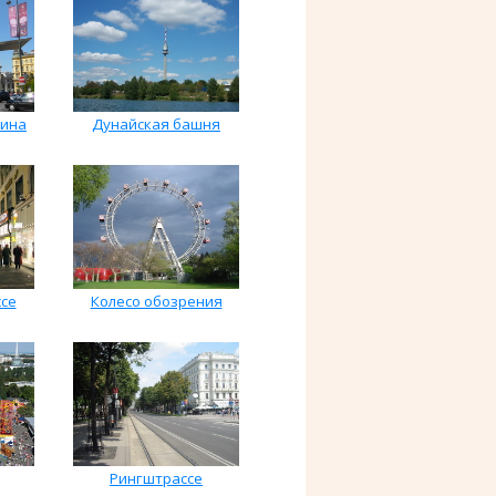
тина
Дунайская башня
се
Колесо обозрения
Рингштрассе