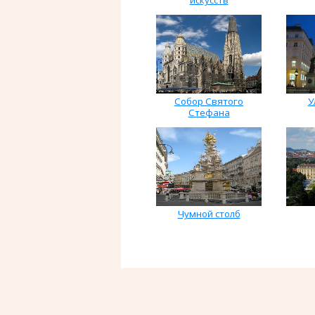
Собор Святого
У
Стефана
Чумной столб