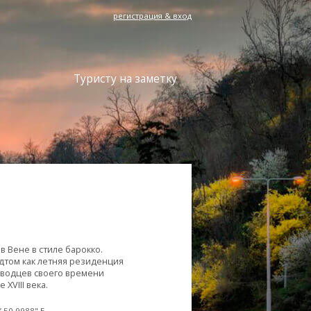
регистрация & вход
Туристу на заметку
 Вене в стиле барокко.
дтом как летняя резиденция
оводцев своего времени
XVIII века.
’ 50,9988" E