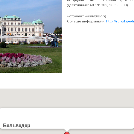
(десятичные: 48.191389, 16.380833)
источник: wikipedia.org
больше информации:
http://ru.wikipe
Бельведер