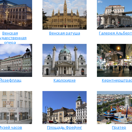
Венская
Венская ратуша
Галерея Альбер
сударственная
опера
Йозефплац
Карлскирхе
Кернтнерштрас
Музей часов
Площадь Фрейунг
Пратер