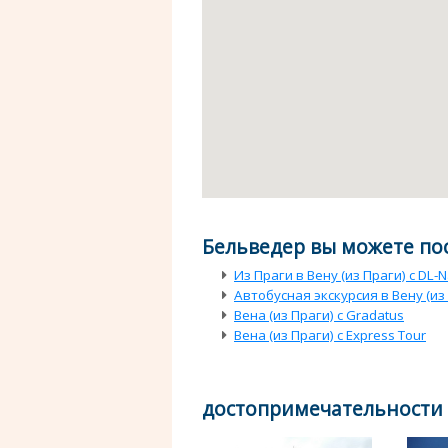
Бельведер вы можете пос
Из Праги в Вену (из Праги) с DL-N
Автобусная экскурсия в Вену (из П
Вена (из Праги) с Gradatus
Вена (из Праги) с Express Tour
достопримечательности