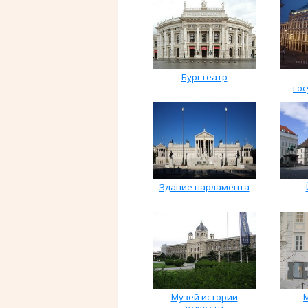
Бургтеатр
го
Здание парламента
Музей истории
искусств