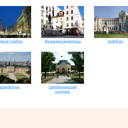
лица Грабен
Францисканерплац
Хофбург
Шёнбрунн
Шёнбруннский
зоопарк