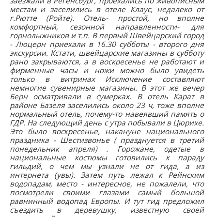
заезжали в Регенсбург, проехались по живописным
местам и заселились в отеле Клаус, недалеко от
г.Рютте (Ройте). Отель- простой, но вполне
комфортный, сезонной направленности- для
горнолыжников и т.п. В первый Швейцарский город
- Люцерн приехали в 16.30 субботы - второго дня
экскурсии. Кстати, швейцарские магазины в субботу
рано закрываются, а в воскресенье не работают и
фирменные часы и ножи можно было увидеть
только в витринах Исключение составляют
немногие сувенирные магазины. В этот же вечер
Берн осматривали в сумерках. В отель Карат в
районе Базеля заселились около 23 ч, тоже вполне
нормальный отель, почему-то навеявший память о
ГДР. На следующий день с утра побывали в Цюрихе.
Это было воскресенье, накануне национального
праздника - Шестизвонье ( празднуется в третий
понедельник апреля) . Горожане, одетые в
национальные костюмы готовились к параду
гильдий, о чем мы узнали не от гида, а из
интернета (увы). Затем путь лежал к Рейнским
водопадам, место - интересное, не пожалели, что
посмотрели своими глазами самый большой
равнинный водопад Европы. И тут гид предложил
съездить в деревушку, известную своей