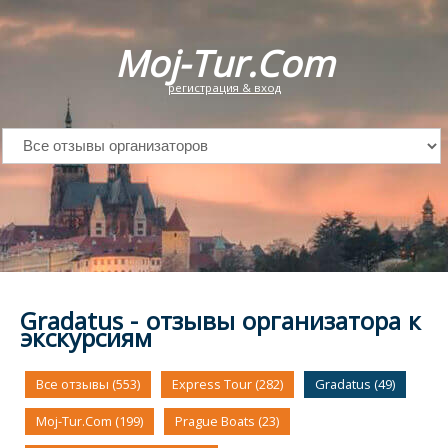
Moj-Tur.Com
регистрация & вход
Gradatus - отзывы организатора к
экскурсиям
Все отзывы (553)
Express Tour (282)
Gradatus (49)
Moj-Tur.Com (199)
Prague Boats (23)