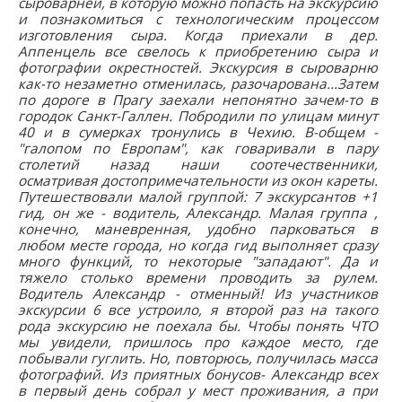
сыроварней, в которую можно попасть на экскурсию
и познакомиться с технологическим процессом
изготовления сыра. Когда приехали в дер.
Аппенцель все свелось к приобретению сыра и
фотографии окрестностей. Экскурсия в сыроварню
как-то незаметно отменилась, разочарована...Затем
по дороге в Прагу заехали непонятно зачем-то в
городок Санкт-Галлен. Побродили по улицам минут
40 и в сумерках тронулись в Чехию. В-общем -
"галопом по Европам", как говаривали в пару
столетий назад наши соотечественники,
осматривая достопримечательности из окон кареты.
Путешествовали малой группой: 7 экскурсантов +1
гид, он же - водитель, Александр. Малая группа ,
конечно, маневренная, удобно парковаться в
любом месте города, но когда гид выполняет сразу
много функций, то некоторые "западают". Да и
тяжело столько времени проводить за рулем.
Водитель Александр - отменный! Из участников
экскурсии 6 все устроило, я второй раз на такого
рода экскурсию не поехала бы. Чтобы понять ЧТО
мы увидели, пришлось про каждое место, где
побывали гуглить. Но, повторюсь, получилась масса
фотографий. Из приятных бонусов- Александр всех
в первый день собрал у мест проживания, а при