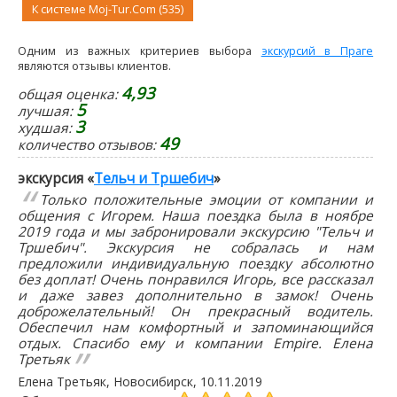
К системе Moj-Tur.Com (535)
Одним из важных критериев выбора
экскурсий в Праге
являются отзывы клиентов.
4,93
общая оценка:
5
лучшая:
3
худшая:
49
количество отзывов:
экскурсия «
Тельч и Тршебич
»
Только положительные эмоции от компании и
общения с Игорем. Наша поездка была в ноябре
2019 года и мы забронировали экскурсию "Тельч и
Тршебич". Экскурсия не собралась и нам
предложили индивидуальную поездку абсолютно
без доплат! Очень понравился Игорь, все рассказал
и даже завез дополнительно в замок! Очень
доброжелательный! Он прекрасный водитель.
Обеспечил нам комфортный и запоминающийся
отдых. Спасибо ему и компании Еmpire. Елена
Третьяк
Елена Третьяк
, Новосибирск,
10.11.2019