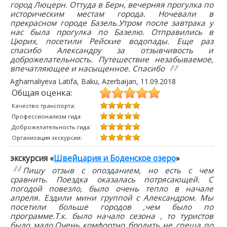
город Люцерн. Оттуда в Берн, вечерняя прогулка по
историческим местам города. Ночевали в
прекрасном городе Базель.Утром после завтрака у
нас была прогулка по Базелю. Отправились в
Цюрих, посетили Рейские водопады. Еще раз
спасибо Александру за отзывчивость и
доброжелательность. Путешествие незабываемое,
впечатляющее и насыщенное. Спасибо
Aghamaliyeva Latifa
, Baku, Azerbaijan,
11.09.2018
Общая оценка:
Качество транспорта:
Профессионализм гида:
Доброжелательность гида:
Организация экскурсии:
экскурсия «
Швейцария и Боденское озеро
»
Пишу отзыв с опозданием, но есть с чем
сравнить. Поездка оказалась потрясающей. С
погодой повезло, было очень тепло в начале
апреля. Ездили мини группой с Александром. Мы
посетили больше городов ,чем было по
программе.Т.к. было начало сезона , то туристов
было мало.Очень комфортно бродить не спеша по