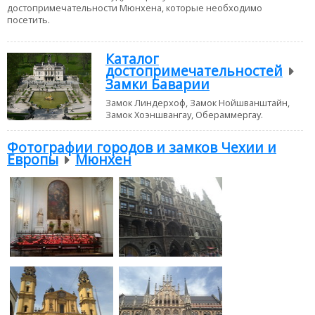
достопримечательности Мюнхена, которые необходимо
посетить.
Каталог
достопримечательностей
Замки Баварии
Замок Линдерхоф, Замок Нойшванштайн,
Замок Хоэншвангау, Обераммергау.
Фотографии городов и замков Чехии и
Европы
Мюнхен