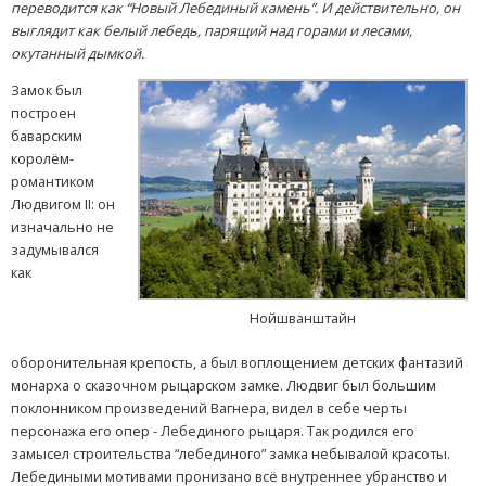
переводится как “Новый Лебединый камень”. И действительно, он
выглядит как белый лебедь, парящий над горами и лесами,
окутанный дымкой.
Замок был
построен
баварским
королём-
романтиком
Людвигом II: он
изначально не
задумывался
как
Нойшванштайн
оборонительная крепость, а был воплощением детских фантазий
монарха о сказочном рыцарском замке. Людвиг был большим
поклонником произведений Вагнера, видел в себе черты
персонажа его опер - Лебединого рыцаря. Так родился его
замысел строительства “лебединого” замка небывалой красоты.
Лебедиными мотивами пронизано всё внутреннее убранство и