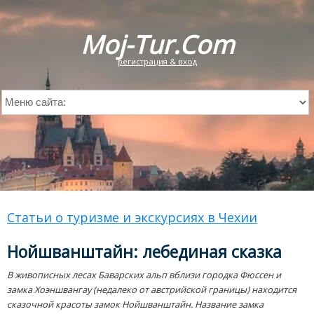
Moj-Tur.Com
регистрация & вход
Статьи о туризме и экскурсиях в Чехии
Нойшванштайн: лебединая сказка
В живописных лесах Баварских альп вблизи городка Фюссен и
замка Хоэншвангау (недалеко от австрийской границы) находится
сказочной красоты замок Нойшванштайн. Название замка