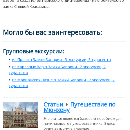
озеро”, а создателей Парижского Диснейленда - на строительство
замка Спящей Красавицы.
Могло бы вас заинтересовать:
Групповые экскурсии:
из Праги в Замки Баварии - 3 экскурсии, 3 турагента
из Карловых Вар в Замки Баварии - 2 экскурсии, 2
турагента
из Марианских Лазне в Замки Баварии - 2 экскурсии, 2
турагента
Статьи
Путешествие по
Мюнхену
Эта статья является базовым пособием для
начинающего путешественника. Здесь
будут затронуты главные