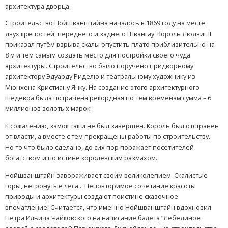
архитектура дворца.
Строительство Нойшванштайна началось в 1869 году на месте
двух крепостей, переднего и заднего Швангау. Король Людвиг II
приказал путём взрыва скалы опустить плато приблизительно на
8 м и тем самым создать место для постройки своего чуда
архитектуры. Строительство было поручено придворному
архитектору Эдуарду Риделю и театральному художнику из
Мюнхена Кристиану Янку. На создание этого архитектурного
шедевра была потрачена рекордная по тем временам сумма – 6
миллионов золотых марок.
К сожалению, замок так и не был завершен. Король был отстранён
от власти, а вместе с тем прекращены работы по строительству.
Но то что было сделано, до сих пор поражает посетителей
богатством и по истине королевским размахом.
Нойшванштайн завораживает своим великолепием. Скалистые
горы, нетронутые леса... Неповторимое сочетание красоты
природы и архитектуры создают поистине сказочное
впечатление. Считается, что именно Нойшванштайн вдохновил
Петра Ильича Чайковского на написание балета “Лебединое