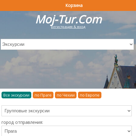
Корзина
Moj-Tur.Com
регистрация & вход
Все экскурсии
по Праге
по Чехии
по Европе
город отправления: