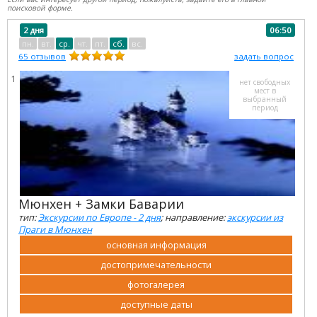
поисковой форме.
2 дня
06:50
пн.
вт.
ср.
чт.
пт.
сб.
вс.
65
отзывов
задать вопрос
1
нет свободных
мест в
выбранный
период
Мюнхен + Замки Баварии
тип:
Экскурсии по Европе - 2 дня
; направление:
экскурсии из
Праги в Мюнхен
основная информация
достопримечательности
фотогалерея
доступные даты