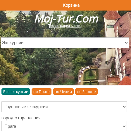
Корзина
Moj-Tur.Com
регистрация & вход
Все экскурсии
по Праге
по Чехии
по Европе
город отправления: