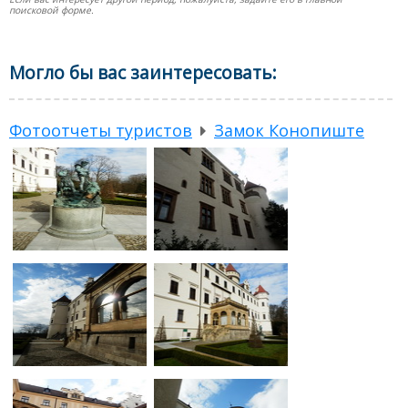
поисковой форме.
Могло бы вас заинтересовать:
Фотоотчеты туристов
Замок Конопиште