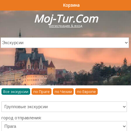
Корзина
Moj-Tur.Com
регистрация & вход
Все экскурсии
по Праге
по Чехии
по Европе
город отправления: