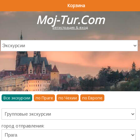
Корзина
Moj-Tur.Com
регистрация & вход
Все экскурсии
по Праге
по Чехии
по Европе
город отправления: