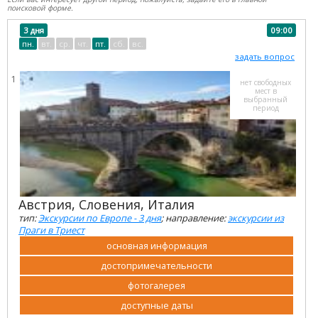
поисковой форме.
3 дня
09:00
пн.
вт.
ср.
чт.
пт.
сб.
вс.
задать вопрос
1
нет свободных
мест в
выбранный
период
Австрия, Словения, Италия
тип:
Экскурсии по Европе - 3 дня
; направление:
экскурсии из
Праги в Триест
основная информация
достопримечательности
фотогалерея
доступные даты