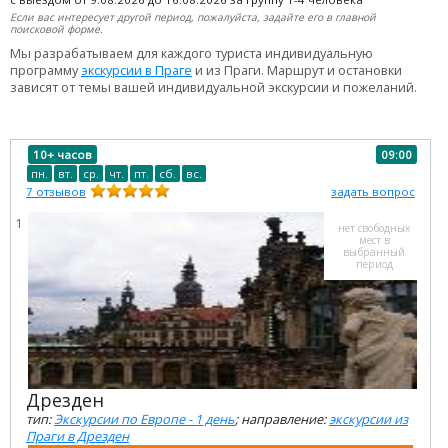
Если вас интересует другой период, пожалуйста, задайте его в главной
поисковой форме.
Мы разрабатываем для каждого туриста индивидуальную
программу
экскурсии в Праге
и из Праги. Маршрут и остановки
зависят от темы вашей индивидуальной экскурсии и пожеланий.
10+ часов
09:00
пн.
вт.
ср.
чт.
пт.
сб.
вс.
7
отзывов
задать вопрос
1
нет свободных
мест в
выбранный
период
Дрезден
тип:
Экскурсии по Европе - 1 день
; направление:
экскурсии из
Праги в Дрезден