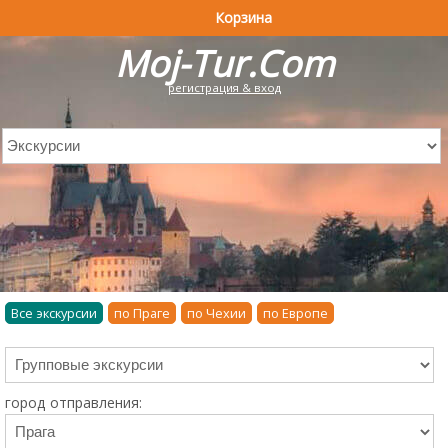
Корзина
Moj-Tur.Com
регистрация & вход
Все экскурсии
по Праге
по Чехии
по Европе
город отправления: