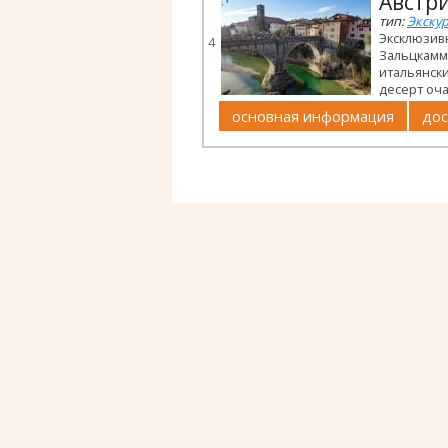
Австри
тип:
Экскур
Эксклюзивн
4
Зальцкамме
итальянск
десерт оч
основная информация
дос