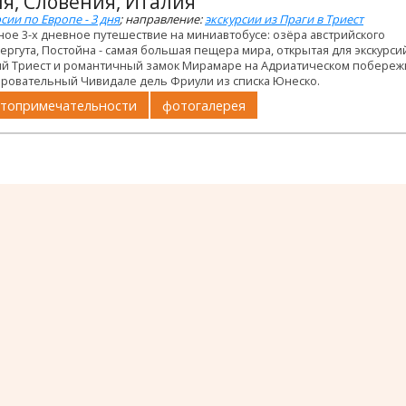
я, Словения, Италия
сии по Европе - 3 дня
; направление:
экскурсии из Праги в Триест
ое 3-х дневное путешествие на миниавтобусе: озёра австрийского
ргута, Постойна - самая большая пещера мира, открытая для экскурси
ий Триест и романтичный замок Мирамаре на Адриатическом побережь
аровательный Чивидале дель Фриули из списка Юнеско.
топримечательности
фотогалерея