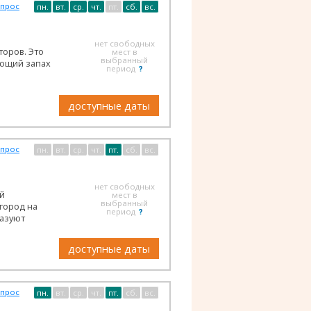
опрос
пн.
вт.
ср.
чт.
пт.
сб.
вс.
нет свободных
торов. Это
мест в
выбранный
еющий запах
период
доступные даты
опрос
пн.
вт.
ср.
чт.
пт.
сб.
вс.
нет свободных
ей
мест в
выбранный
город на
период
разуют
доступные даты
опрос
пн.
вт.
ср.
чт.
пт.
сб.
вс.