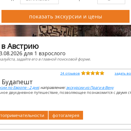
показать экскурсии и цены
 в Австрию
3.08.2026 для 1 взрослого
жалуйста, задайте его в главной поисковой форме.
24
отзывов
задать в
и Будапешт
сии по Европе - 2 дня
; направление:
экскурсии из Праги в Вену
ьное двухдневное путешествие, позволяющее познакомится с двумя с
топримечательности
фотогалерея