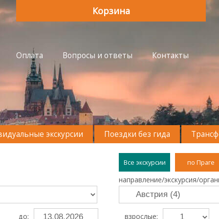
Корзина
Оплата
Вопросы и ответы
Контакты
идуальные экскурсии
Поездки без гида
Транс
Все экскурсии
по Праге
направление/экскурсия/орган
до:
взрослые: