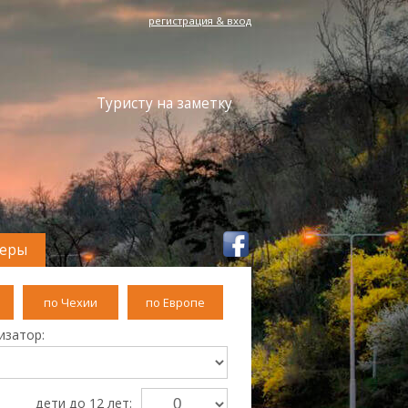
регистрация & вход
Туристу на заметку
феры
по Чехии
по Европе
изатор:
дети до 12 лет: