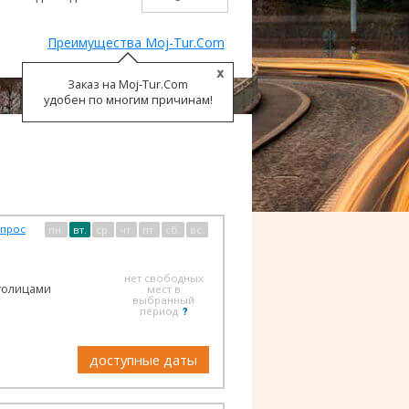
Преимущества Moj-Tur.Com
Заказ на Moj-Tur.Com
удобен по многим причинам!
опрос
пн.
вт.
ср.
чт.
пт.
сб.
вс.
нет свободных
толицами
мест в
выбранный
период
доступные даты