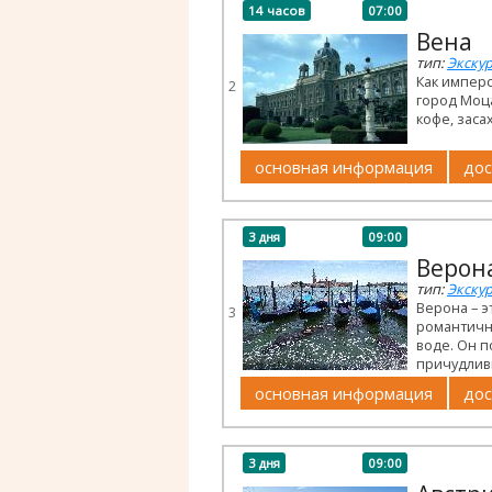
14 часов
07:00
Вена
тип:
Экскур
Как имперс
2
город Моца
кофе, заса
основная информация
дос
3 дня
09:00
Верон
тип:
Экскур
Верона – 
3
романтичн
воде. Он 
причудлив
основная информация
дос
3 дня
09:00