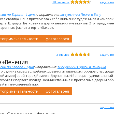
18
отзывов
задать в
сии по Европе - 1 день
; направление:
экскурсии из Праги в Вену
кая столица, Вена притягивала к себе внимание художников и компози
рта, Штрауса, Бетховена и других великих музыкантов. Это город, им
харенных фиалок и торта «Захер».
топримечательности
фотогалерея
3
отзыва
задать в
а+Венеция
сии по Европе - 3 дня
; направление:
экскурсии из Праги в Венецию
это один из самых волшебных древних итальянских городов с чарующ
ой атмосферой, город Ромео и Джульетты. И Венеция – удивительный 
покоряет с первого взгляда. Величественные и прекрасные дворцы об
ый и таинственный мир.
топримечательности
фотогалерея
задать в