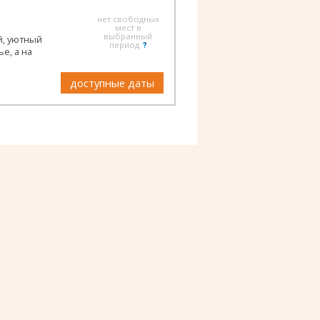
нет свободных
мест в
выбранный
й, уютный
период
е, а на
доступные даты