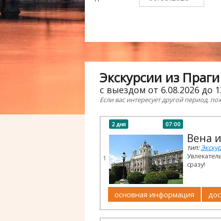
Экскурсии из Праги
с выездом от 6.08.2026 до 1
Если вас интересует другой период, по
2 дня
07:00
Вена 
тип:
Экскур
Увлекател
1
сразу!
основная информация
дос