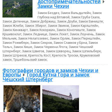
достопримечательностей
Замки Чехии
Замок Бездез, Замок Вальдштейн, Замок
Глубока над Влтавой, Замок Груба Скала,
Замок Детенице, Замок Добржиш, Замок Доуби, Замок Емниште,
Замок Жлеби, Замок Збирог, Замок Звиков, Замок Карлштейн,
Замок Кинжварт, Замок Кокоржин, Замок Конопиште, Замок
Кршивоклат, Замок Леднице, Замок Локет, Замок Лоучень, Замок
Мельник, Замок Нелагозевес, Замок Орлик, Замок Пернштейн,
Замок Рожмберк, Замок Сихров, Замок Славков у Брна, Замок
Тельч, Замок Хише, Замок Червена Лгота, Замок Чешский
Штернберг, Замок Швигов, Замок Шкворец, Замок Шпильберк,
Замок Штреков, Крепость Кост, Крепость Троски, Крумловский
замок, Тршебоньский замок.
Фотографии городов и замков Чехии и
Европы
Город Кутна Гора и замок
Чешский Штернберг