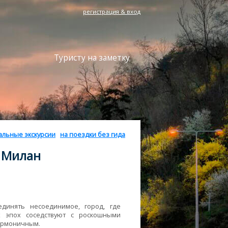
регистрация & вход
Туристу на заметку
альные экскурсии
на поездки без гида
в Милан
единять несоединимое, город, где
х эпох соседствуют с роскошными
гармоничным.