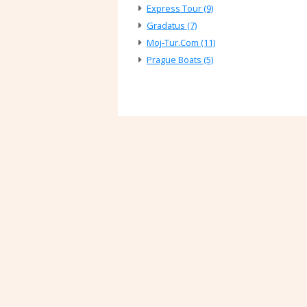
Express Tour (9)
Gradatus (7)
Moj-Tur.Com (11)
Prague Boats (5)