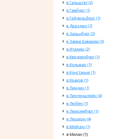
в Гальштат (2)
в Гамбург (1)
в Гейдельберг (1)
в Дрезден (7)
в Зальцбург (2)
в Замки Баварии (3)
в Италию (2)
в Кведлинбург (1)
в Кольмар (1)
в Констанце (1)
в Краков (1)
в Линдау (1)
в Лихтенштейн (4)
в Любек (1)
в Люксембург (1)
в Люцерн (4)
в Мейсен (1)
в Милан (1)