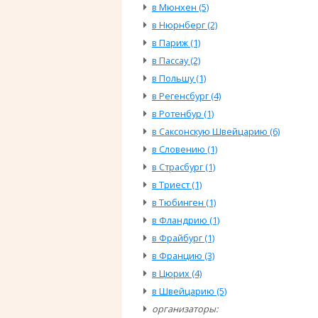
в Мюнхен (5)
в Нюрнберг (2)
в Париж (1)
в Пассау (2)
в Польшу (1)
в Регенсбург (4)
в Ротенбур (1)
в Саксонскую Швейцарию (6)
в Словению (1)
в Страсбург (1)
в Триест (1)
в Тюбинген (1)
в Фландрию (1)
в Фрайбург (1)
в Францию (3)
в Цюрих (4)
в Швейцарию (5)
организаторы: