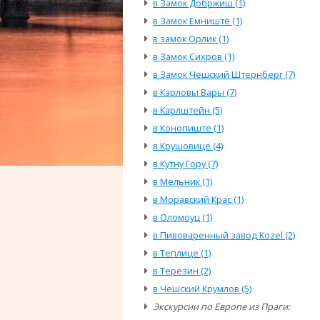
в Замок Добржиш (1)
в Замок Емниште (1)
в замок Орлик (1)
в Замок Сихров (1)
в Замок Чешский Штернберг (7)
в Карловы Вары (7)
в Карлштейн (5)
в Конопиште (1)
в Крушовице (4)
в Кутну Гору (7)
в Мельник (1)
в Моравский Крас (1)
в Оломоуц (1)
в Пивоваренный завод Kozel (2)
в Теплице (1)
в Терезин (2)
в Чешский Крумлов (5)
Экскурсии по Европе из Праги: