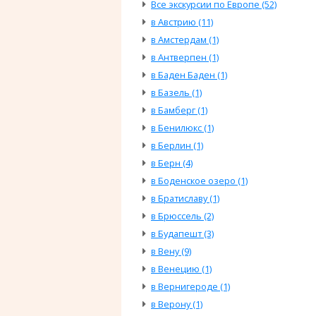
Все экскурсии по Европе (52)
в Австрию (11)
в Амстердам (1)
в Антверпен (1)
в Баден Баден (1)
в Базель (1)
в Бамберг (1)
в Бенилюкс (1)
в Берлин (1)
в Берн (4)
в Боденское озеро (1)
в Братиславу (1)
в Брюссель (2)
в Будапешт (3)
в Вену (9)
в Венецию (1)
в Вернигероде (1)
в Верону (1)