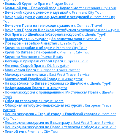
Большой Круиз по Праге
с Prague Boats
Большой тур + Пражский град + Карлов мост
с Premiant City Tour
Вечерний круиз с ужином и музыкой
с Premiant City Tour
Вечерний круиз с ужином, музыкой и экскурсией
с Premiant City
Tour
Вечерняя Прага на теплоходе с ужином
с Connect Travel
Вечерняя Прага со Швейком (автобусная экскурсия)
с Швейк-Тур®
Вся Прага со Швейком (обзорная экскурсия)
с Швейк-Тур®
Вышеград
с DL-Navigator
За секретом пива
с BestTour
Йозефов – еврейский квартал
с Швейк-Тур®
Круиз на корабле с обедом
с Premiant City Tour
Круиз по Влтаве с панорамой
с Premiant City Tour
Круиз по Чертовке
с Prague Boats
Легенды и призраки старой Праги
с Express Tour
Легенды Старой Праги
с DL-Navigator
Магическая Прага
с European Travel Partner
Малостранская мистика
с East West Travel Service
Мистический Еврейский Город
с DL-Navigator
На кораблике по Влтаве с ужином со Швейком
с Швейк-Тур®
Неформальная Прага
с DL-Navigator
Ночная экскурсия с привидениями: Мистическая Прага
с Швейк-
Тур®
Обед на теплоходе
с Prague Boats
Обзорная автобусно-пешеходная экскурсия
с European Travel
Partner
Пешая экскурсия – Старый город + Еврейский квартал
с Premiant
City Tour
Пешеходная экскурсия по Вышеграду
с East West Travel Service
Пешеходная экскурсия по Праге + теплоход с обедом
с BestTour
Пивной тур
с Premiant City Tour