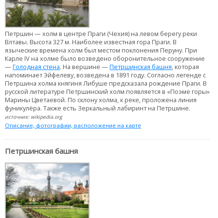
Петршин — холм в центре Праги (Чехия) на левом берегу реки
Влтавы. Высота 327 м. Наиболее известная гора Праги. В
языческие времена холм был местом поклонения Перуну. При
Карле IV на холме было возведено оборонительное сооружение
—
Голодная стена
. На вершине —
Петршинская башня
, которая
напоминает Эйфелеву, возведена в 1891 году. Согласно легенде с
Петршина холма княгиня Либуше предсказала рождение Праги. В
русской литературе Петршинский холм появляется в «Поэме горы»
Марины Цветаевой. По склону холма, к реке, проложена линия
фуникулёра. Также есть Зеркальный лабиринт на Петршине.
источник: wikipedia.org
Описание, фотографии, расположение на карте
Петршинская башня