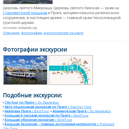
Церковь святого Микулаша, Церковь святого Николая — храм на
Староместской площади
в Праге, монументальное религиозное
сооружение, в настоящее время — главный храм Чехословацкой
гуситской церкви.
источник: wikipedia.org
Описание, фотографии, расположение на карте
Фотографии экскурсии
Подобные экскурсии:
City tour по Праге
с DL-Navigator
Авто-пешеходная экскурсия по Праге
с Express Tour
Аквапарк Прага
с BestTour
Алхимическая Прага
с DL-Navigator
Большая 6-часовая экскурсия по Праге
с BestTour
Большая обзорная экскурсия
с BestTour
Большая Экскурсия – главные достопримечательности
с Premiant
City Tour