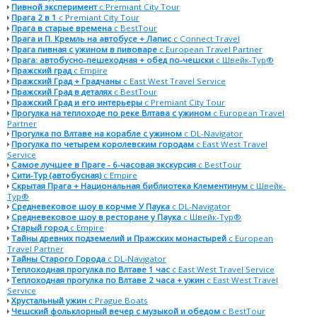
Пивной эксперимент
с Premiant City Tour
Прага 2 в 1
с Premiant City Tour
Прага в старые времена
с BestTour
Прага и П. Кремль на автобусе + Лапис
с Connect Travel
Прага пивная с ужином в пивоваре
с European Travel Partner
Прага: автобусно-пешеходная + обед по-чешски
с Швейк-Тур®
Пражский град
с Empire
Пражский Град + Градчаны
с East West Travel Service
Пражский Град в деталях
с BestTour
Пражский Град и его интерьеры
с Premiant City Tour
Прогулка на теплоходе по реке Влтава с ужином
с European Travel
Partner
Прогулка по Влтаве на корабле с ужином
с DL-Navigator
Прогулка по четырем королевским городам
с East West Travel
Service
Самое лучшее в Праге - 6-часовая экскурсия
с BestTour
Сити-Тур (автобусная)
с Empire
Скрытая Прага + Национальная библиотека Клементинум
с Швейк-
Тур®
Средневековое шоу в корчме У Паука
с DL-Navigator
Средневековое шоу в ресторане у Паука
с Швейк-Тур®
Старый город
с Empire
Тайны древних подземелий и Пражских монастырей
с European
Travel Partner
Тайны Старого Города
с DL-Navigator
Теплоходная прогулка по Влтаве 1 час
с East West Travel Service
Теплоходная прогулка по Влтаве 2 часа + ужин
с East West Travel
Service
Хрустальный ужин
с Prague Boats
Чешский фольклорный вечер с музыкой и обедом
с BestTour