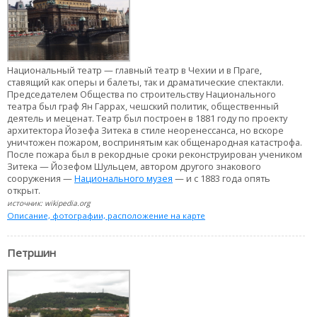
Национальный театр — главный театр в Чехии и в Праге,
ставящий как оперы и балеты, так и драматические спектакли.
Председателем Общества по строительству Национального
театра был граф Ян Гаррах, чешский политик, общественный
деятель и меценат. Театр был построен в 1881 году по проекту
архитектора Йозефа Зитека в стиле неоренессанса, но вскоре
уничтожен пожаром, воспринятым как общенародная катастрофа.
После пожара был в рекордные сроки реконструирован учеником
Зитека — Йозефом Шульцем, автором другого знакового
сооружения —
Национального музея
— и с 1883 года опять
открыт.
источник: wikipedia.org
Описание, фотографии, расположение на карте
Петршин