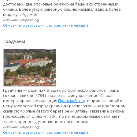
достроены две опоковые романские башни со строенными
окнами. Более узкую северную башню называли Евой, более
широкую, Адамом.
источник: wikipedia.org
Описание, фотографии, расположение на карте
Градчаны
Градчаны — один из четырёх исторических районов Праги,
сохранявших до 1784 г. право на самоуправление. Старая
императорская резиденция
Пражский град
и примыкающий к
нему крепостной город Градчаны расположены на просторном
скалистом холме левого берега реки Влтавы. Название района
произошло от слова «hrad», что на чешском языке означает
«замок, крепость, укрепленное поселение».
источник: wikipedia.org
Описание, фотографии, расположение на карте